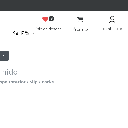
0
Identificate
Lista de deseos
Mi carrito
SALE %
r
inido
pa Interior / Slip / Packs
".