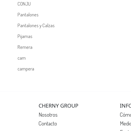
CONJU
Pantalones
Pantalones y Calzas
Pijamas
Remera
cam
campera
CHERNY GROUP
INF
Nosotros
Cómo
Contacto
Medi