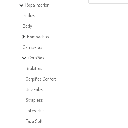
Top algodón y lycra con breteles para ca
Ropa Interior
Bodies
Body
Bombachas
Camisetas
Corpiños
Bralettes
Corpiños Confort
Juveniles
Strapless
Talles Plus
Taza Soft