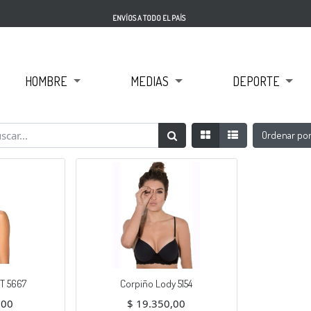
ENVÍOS A TODO EL PAÍS
HOMBRE
MEDIAS
DEPORTE
Ordenar po
T 5667
Corpiño Lody 5154
,00
$
19.350,00