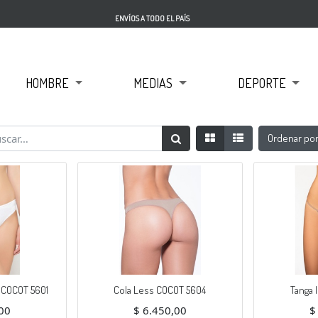
ENVÍOS A TODO EL PAÍS
HOMBRE
MEDIAS
DEPORTE
Ordenar po
 COCOT 5601
Cola Less COCOT 5604
Tanga 
00
$
6.450,00