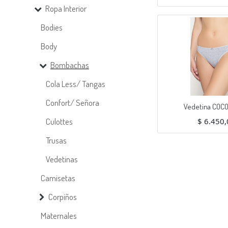
Bombacha clásica tiro corto, con elás
Ropa Interior
Bodies
Body
Bombachas
Cola Less/ Tangas
Confort/ Señora
Vedetina COC
Culottes
$
6.450,
Vedetina clásica lisa algodón con elá
Trusas
Vedetinas
Camisetas
Corpiños
Maternales