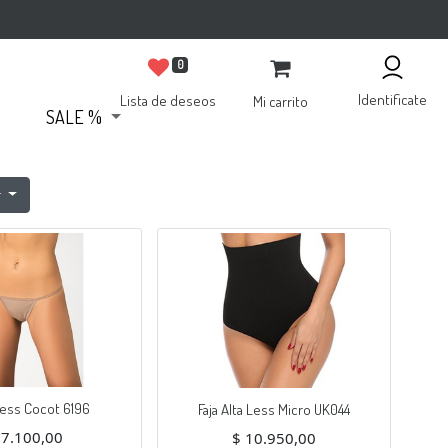
0
Identificate
Lista de deseos
Mi carrito
SALE %
r
less Cocot 6196
Faja Alta Less Micro UK044
$
7.100,00
$
10.950,00