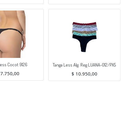
Faja less cintura alta, microfibra cintura reductora.
less Cocot 9126
Tanga Less Alg. Reg LUANA-012/PX5
$
7.750,00
$
10.950,00